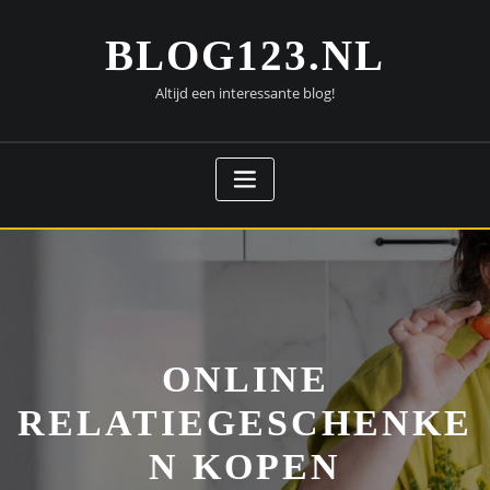
Doorgaan
naar
BLOG123.NL
inhoud
Altijd een interessante blog!
ONLINE
RELATIEGESCHENKE
N KOPEN