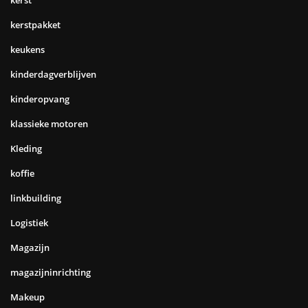
kerstpakket
keukens
kinderdagverblijven
kinderopvang
klassieke motoren
Kleding
koffie
linkbuilding
Logistiek
Magazijn
magazijninrichting
Makeup