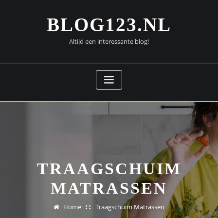
Doorgaan
naar
BLOG123.NL
inhoud
Altijd een interessante blog!
TRAAGSCHUIM
MATRASSEN
Home
Traagschuim Matrassen