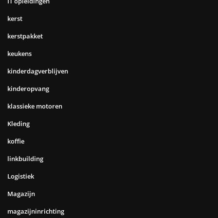
IT opleidingen
kerst
kerstpakket
keukens
kinderdagverblijven
kinderopvang
klassieke motoren
Kleding
koffie
linkbuilding
Logistiek
Magazijn
magazijninrichting