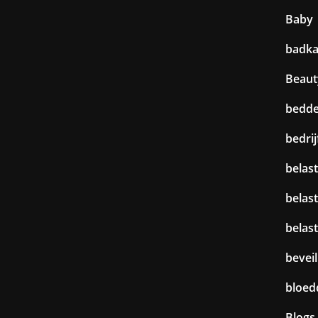
Baby
badk
Beaut
bedd
bedri
belast
belas
belas
beveil
bloed
Blogs