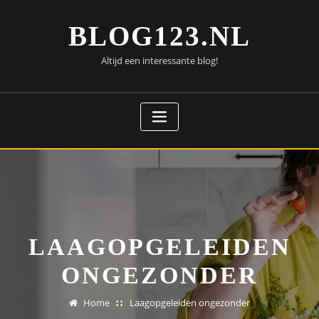
Doorgaan
naar
BLOG123.NL
inhoud
Altijd een interessante blog!
LAAGOPGELEIDEN
ONGEZONDER
Home
Laagopgeleiden ongezonder