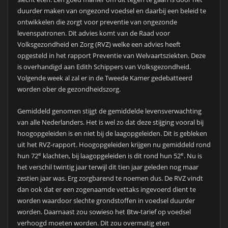
duurder maken van ongezond voedsel en daarbij een beleid te
ontwikkelen die zorgt voor preventie van ongezonde
levenspatronen. Dit advies komt van de Raad voor
Volksgezondheid en Zorg (RVZ) welke een advies heeft
opgesteld in het rapport Preventie van Welvaartsziekten. Deze
is overhandigd aan Edith Schippers van Volksgezondheid.
Volgende week al zal er in de Tweede Kamer gedebatteerd
worden ober de gezondheidszorg.
Gemiddeld genomen stijgt de gemiddelde levensverwachting
van alle Nederlanders. Het is wel zo dat deze stijging vooral bij
hoogopgeleiden is en niet bij de laagopgeleiden. Dit is gebleken
uit het RVZ-rapport. Hoogopgeleiden krijgen nu gemiddeld rond
e
e
hun 72
klachten, bij laagopgeleiden is dit rond hun 52
. Nu is
het verschil twintig jaar terwijl dit tien jaar geleden nog maar
zestien jaar was. Erg zorgbarend te noemen dus. De RVZ vindt
dan ook dat er een zogenaamde vettaks ingevoerd dient te
worden waardoor slechte grondstoffen in voedsel duurder
worden. Daarnaast zou sowieso het Btw-tarief op voedsel
verhoogd moeten worden. Dit zou overmatig eten