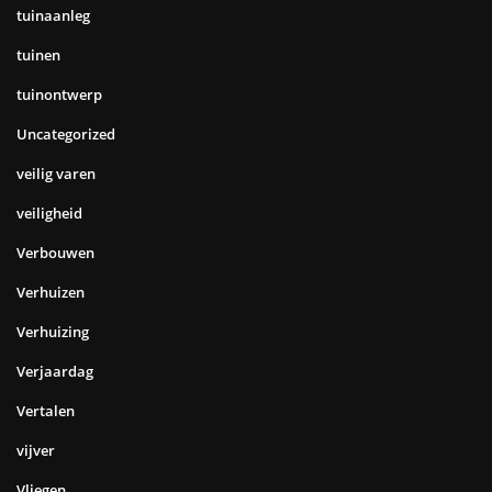
tuinaanleg
tuinen
tuinontwerp
Uncategorized
veilig varen
veiligheid
Verbouwen
Verhuizen
Verhuizing
Verjaardag
Vertalen
vijver
Vliegen