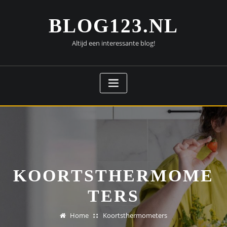
Doorgaan
naar
BLOG123.NL
inhoud
Altijd een interessante blog!
KOORTSTHERMOME
TERS
Home
Koortsthermometers