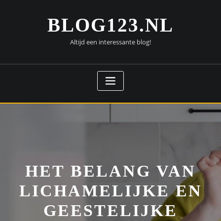
Doorgaan
naar
BLOG123.NL
inhoud
Altijd een interessante blog!
HET BELANG VAN
LICHAMELIJKE EN
GEESTELIJKE