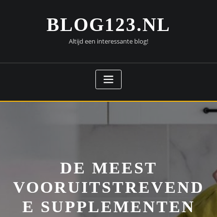
Doorgaan
naar
BLOG123.NL
inhoud
Altijd een interessante blog!
DE MEEST
VOORUITSTREVEND
E SUPPLEMENTEN