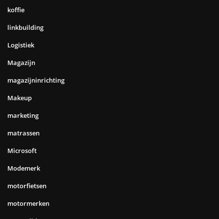
koffie
linkbuilding
Logistiek
Magazijn
magazijninrichting
Makeup
marketing
matrassen
Microsoft
Modemerk
motorfietsen
motormerken