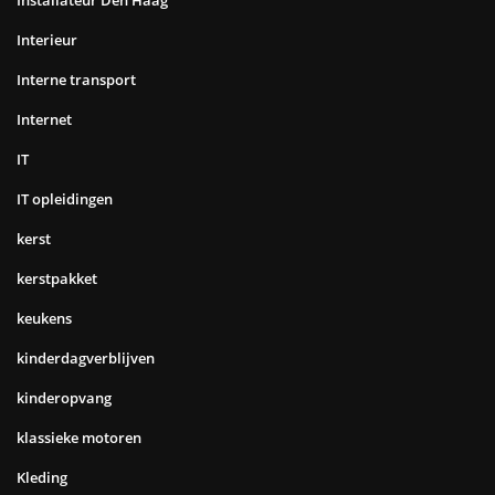
Installateur Den Haag
Interieur
Interne transport
Internet
IT
IT opleidingen
kerst
kerstpakket
keukens
kinderdagverblijven
kinderopvang
klassieke motoren
Kleding