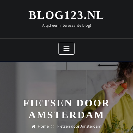
Doorgaan
naar
BLOG123.NL
inhoud
Altijd een interessante blog!
FIETSEN DOOR
AMSTERDAM
Home
Fietsen door Amsterdam