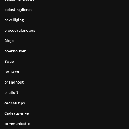
belastingdienst
beveiliging
bloeddrukmeters
Blogs
boekhouden
Bouw
Bouwen
brandhout
bruiloft
cadeau tips
Cadeauwinkel
communicatie