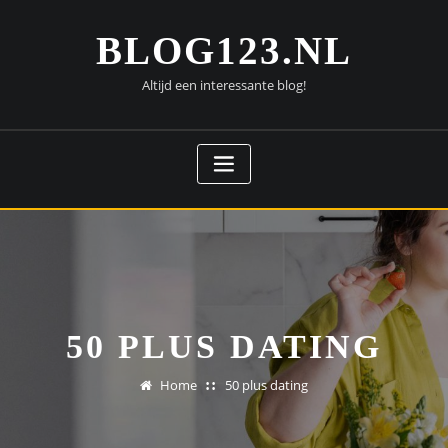
Doorgaan
naar
BLOG123.NL
inhoud
Altijd een interessante blog!
50 PLUS DATING
Home
50 plus dating