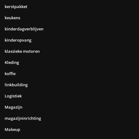
kerstpakket
keukens
kinderdagverblijven
kinderopvang
klassieke motoren
Kleding
koffie
linkbuilding
Logistiek
Magazijn
magazijninrichting
Makeup