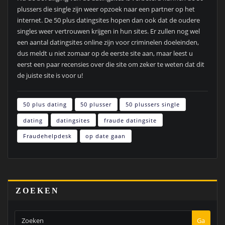
plussers die single zijn weer opzoek naar een partner op het
internet. De 50 plus datingsites hopen dan ook dat de oudere
singles weer vertrouwen krijgen in hun sites. Er zullen nog wel
een aantal datingsites online zijn voor criminelen doeleinden,
dus meldt u niet zomaar op de eerste site aan, maar leest u
eerst een paar recensies over die site om zeker te weten dat dit
de juiste site is voor u!
50 plus dating
50 plusser
50 plussers single
dating
datingsites
fraude datingsite
Fraudehelpdesk
op date gaan
ZOEKEN
Ga