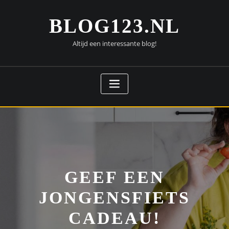
Doorgaan
naar
BLOG123.NL
inhoud
Altijd een interessante blog!
GEEF EEN
JONGENSFIETS
CADEAU!