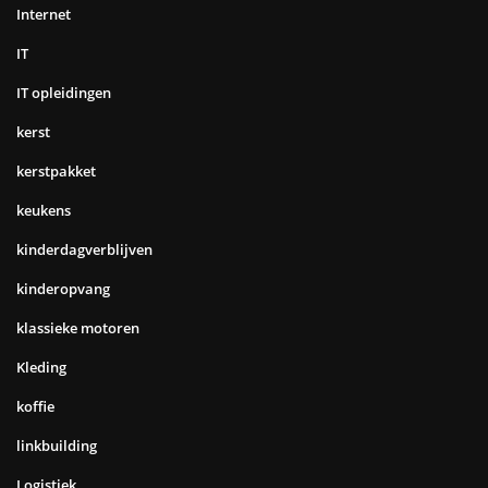
Internet
IT
IT opleidingen
kerst
kerstpakket
keukens
kinderdagverblijven
kinderopvang
klassieke motoren
Kleding
koffie
linkbuilding
Logistiek