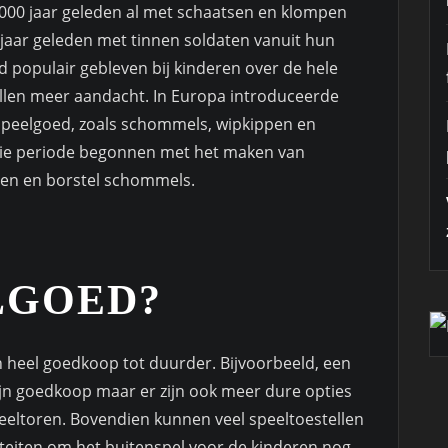
1000 jaar geleden al met schaatsen en klompen
jaar geleden met tinnen soldaten vanuit hun
ijd populair gebleven bij kinderen over de hele
llen meer aandacht. In Europa introduceerde
speelgoed, zoals schommels, wipkippen en
die periode begonnen met het maken van
anen en borstel schommels.
LGOED?
n heel goedkoop tot duurder. Bijvoorbeeld, een
zijn goedkoop maar er zijn ook meer dure opties
peeltoren. Bovendien kunnen veel speeltoestellen
eiten om het buitenspel voor de kinderen nog