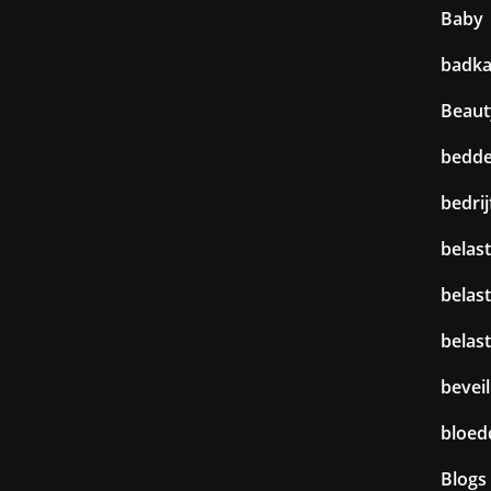
Baby
badk
Beaut
bedd
bedri
belast
belas
belas
beveil
bloed
Blogs