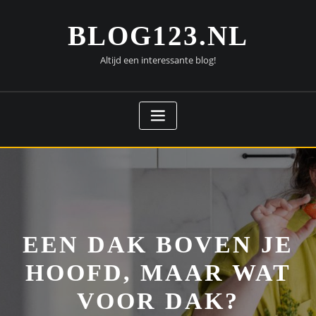
Doorgaan
naar
BLOG123.NL
inhoud
Altijd een interessante blog!
EEN DAK BOVEN JE
HOOFD, MAAR WAT
VOOR DAK?