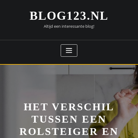
Doorgaan
naar
BLOG123.NL
inhoud
Altijd een interessante blog!
HET VERSCHIL
TUSSEN EEN
ROLSTEIGER EN