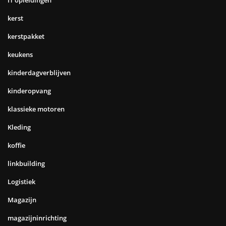
IT opleidingen
kerst
kerstpakket
keukens
kinderdagverblijven
kinderopvang
klassieke motoren
Kleding
koffie
linkbuilding
Logistiek
Magazijn
magazijninrichting