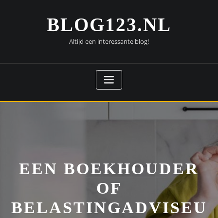
Doorgaan
naar
BLOG123.NL
inhoud
Altijd een interessante blog!
EEN BOEKHOUDER
OF
BELASTINGADVISEU