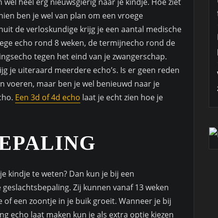
wel heel erg nieuwsgierig naar je kindje. Hoe ziet
sschien ben je wel van plan om een vroege
nuit de verloskundige krijg je een aantal medische
oege echo rond 8 weken, de termijnecho rond de
ingsecho tegen het eind van je zwangerschap.
jg je uiteraard meerdere echo’s. Is er geen reden
n voeren, maar ben je wel benieuwd naar je
echo.
Een 3d of 4d echo
laat je echt zien hoe je
EPALING
e kindje te weten? Dan kun je bij een
geslachtsbepaling. Zij kunnen vanaf 13 weken
of een zoontje in je buik groeit. Wanneer je bij
g echo laat maken kun je als extra optie kiezen