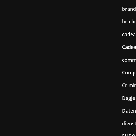
brand
bruilo
cadea
Cadea
commu
Comp
Crimin
Dagje 
Daten
diens