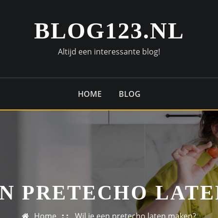
BLOG123.NL
Altijd een interessante blog!
HOME
BLOG
EN PRETECHO LAT
Home
Wil je een pretecho laten maken?