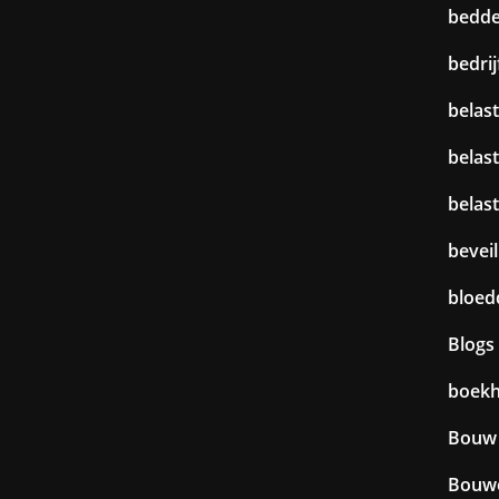
bedd
bedri
belast
belas
belas
beveil
bloed
Blogs
boek
Bouw
Bouw