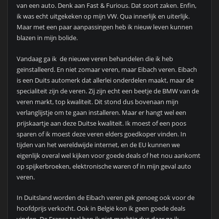
van een auto. Denk aan Fast & Furious. Dat soort zaken. Enfin,
ik was echt uitgekeken op mijn VW. Qua innerlijk en uiterlijk.
Maar met een paar aanpassingen heb ik nieuw leven kunnen
blazen in mijn bolide.
Vandaag ga ik de nieuwe veren behandelen die ik heb
geïnstalleerd. En niet zomaar veren, maar Eibach veren. Eibach
is een Duits automerk dat allerlei onderdelen maakt, maar de
specialiteit zijn de veren. Zij zijn echt een beetje de BMW van de
veren markt, top kwaliteit. Dit stond dus bovenaan mijn
verlanglijstje om te gaan installeren. Maar er hangt wel een
prijskaartje aan deze Duitse kwaliteit. Ik moest of een poos
sparen of ik moest deze veren elders goedkoper vinden. In
tijden van het wereldwijde internet, en de EU kunnen we
eigenlijk overal wel kijken voor goede deals of het nou aankomt
op spijkerbroeken, elektronische waren of in mijn geval auto
veren.
In Duitsland worden de Eibach veren gek genoeg ook voor de
hoofdprijs verkocht. Ook in België kon ik geen goede deals
vinden. De Franse taal ben ik niet machtig dus daar ga ik