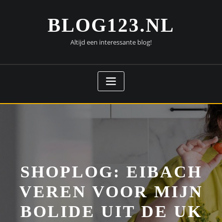
Doorgaan
naar
BLOG123.NL
inhoud
Altijd een interessante blog!
SHOPLOG: EIBACH
VEREN VOOR MIJN
BOLIDE UIT DE UK