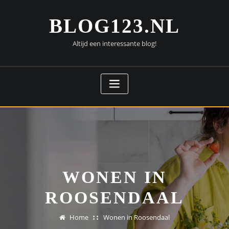
Doorgaan
naar
BLOG123.NL
inhoud
Altijd een interessante blog!
WONEN IN
ROOSENDAAL
Home
Wonen in Roosendaal