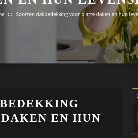
me
Soorten dakbedekking voor platte daken en hun lev
KBEDEKKING
 DAKEN EN HUN