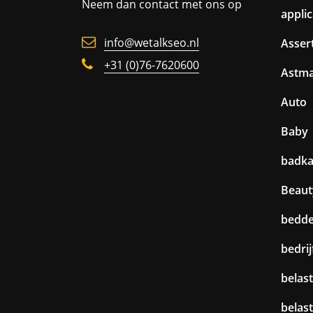
Neem dan contact met ons op
appli
info@wetalkseo.nl
Assert
+31 (0)76-7620600
Astm
Auto
Baby
badk
Beaut
bedd
bedri
belast
belas