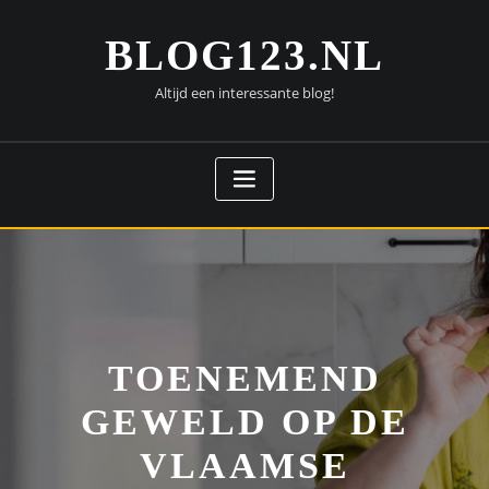
Doorgaan
naar
BLOG123.NL
inhoud
Altijd een interessante blog!
TOENEMEND
GEWELD OP DE
VLAAMSE