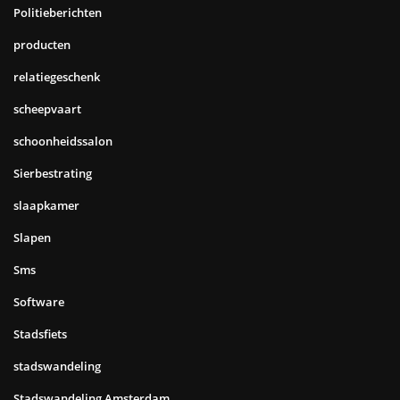
Politieberichten
producten
relatiegeschenk
scheepvaart
schoonheidssalon
Sierbestrating
slaapkamer
Slapen
Sms
Software
Stadsfiets
stadswandeling
Stadswandeling Amsterdam