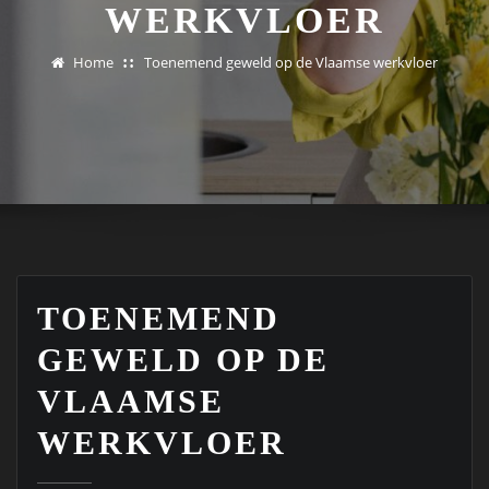
WERKVLOER
Home
Toenemend geweld op de Vlaamse werkvloer
TOENEMEND
GEWELD OP DE
VLAAMSE
WERKVLOER