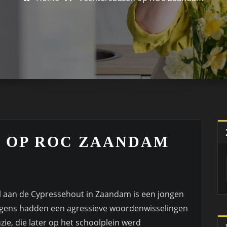
 OP ROC ZAANDAM
l aan de Cypressehout in Zaandam is een jongen
ngens hadden een agressieve woordenwisselingen
zie, die later op het schoolplein werd