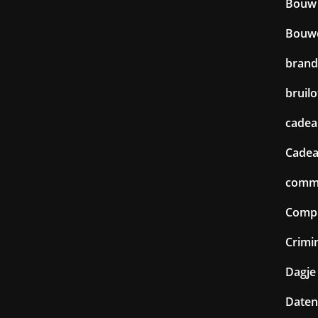
Bouw
Bouw
brand
bruilo
cadea
Cadea
commu
Comp
Crimin
Dagje 
Daten