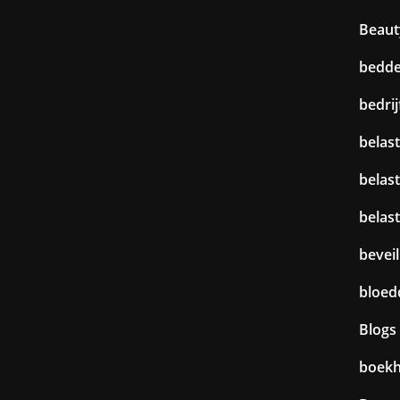
Beaut
bedd
bedri
belast
belas
belas
beveil
bloed
Blogs
boek