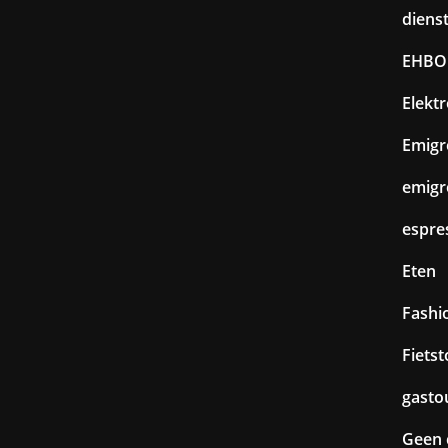
diens
EHBO
Elekt
Emigr
emigr
espre
Eten
Fashi
Fiets
gasto
Geen 