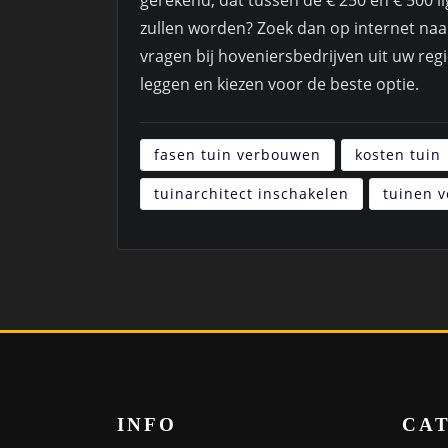
gerekend, dat tussen de € 250 en € 500 li
zullen worden? Zoek dan op internet naa
vragen bij hoveniersbedrijven uit uw regi
leggen en kiezen voor de beste optie.
fasen tuin verbouwen
kosten tuin
tuinarchitect inschakelen
tuinen 
INFO
CA