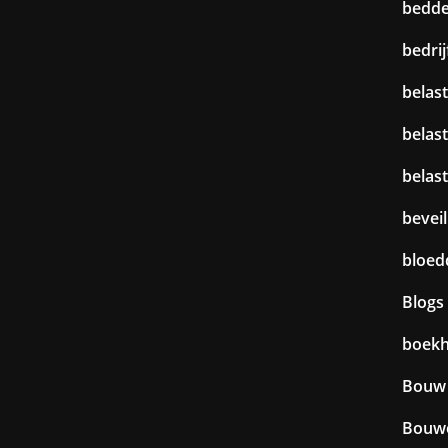
bedd
bedri
belast
belas
belas
beveil
bloed
Blogs
boek
Bouw
Bouw