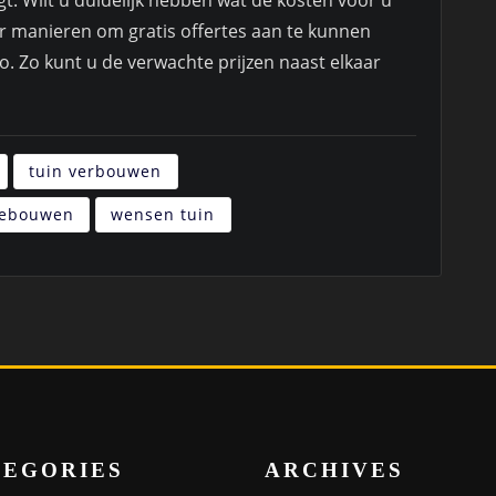
gt. Wilt u duidelijk hebben wat de kosten voor u
r manieren om gratis offertes aan te kunnen
o. Zo kunt u de verwachte prijzen naast elkaar
tuin verbouwen
vebouwen
wensen tuin
TEGORIES
ARCHIVES